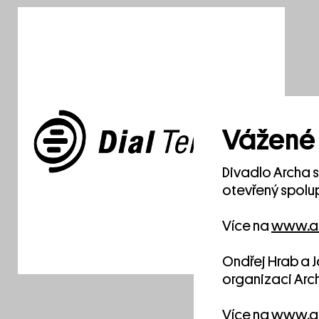
Vážené 
Divadlo Archa 
otevřený spolup
Více na
www.ar
Ondřej Hrab a J
organizaci Arc
Více na
www.ar