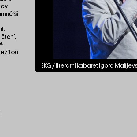
lav
amnější
i.
 čtení,
é
ležitou
EKG / literární kabaret Igora Malije
z