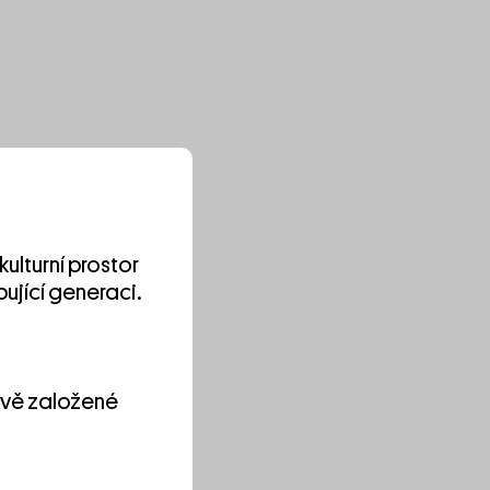
 kulturní prostor
ující generaci.
nově založené