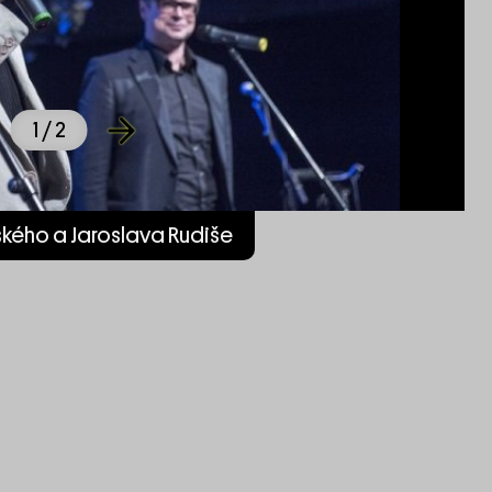
1
/ 2
vského a Jaroslava Rudiše