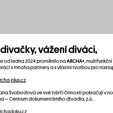
divačky, vážení diváci,
se od ledna 2024 proměnilo na
ARCHA+
, multifunkční
ráci s mnoha partnery a s vlastní tvorbou pro nastup
cha-plus.cz
ana Svobodová ve své tvůrčí činnosti pokračují v 
ha – Centrum dokumentárního divadla, z.ú.
chadoku.cz