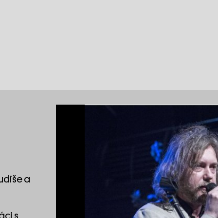
Rudiše a
áci s