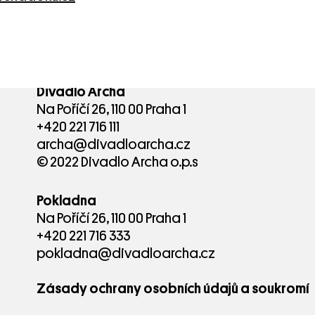
Divadlo Archa
Na Poříčí 26, 110 00 Praha 1
+420 221 716 111
archa@divadloarcha.cz
© 2022 Divadlo Archa o.p.s
Pokladna
Na Poříčí 26, 110 00 Praha 1
+420 221 716 333
pokladna@divadloarcha.cz
Zásady ochrany osobních údajů a soukromí