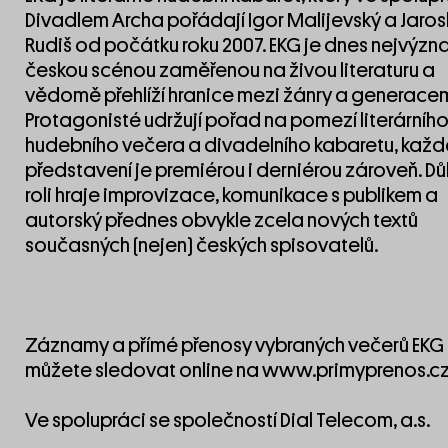
Divadlem Archa pořádají Igor Malijevský a Jaros
Rudiš od počátku roku 2007. EKG je dnes nejvýzn
českou scénou zaměřenou na živou literaturu a
vědomě přehlíží hranice mezi žánry a generacem
Protagonisté udržují pořad na pomezí literárního
hudebního večera a divadelního kabaretu, každ
představení je premiérou i derniérou zároveň. Dů
roli hraje improvizace, komunikace s publikem a
autorský přednes obvykle zcela nových textů
současných (nejen) českých spisovatelů.
Záznamy a přímé přenosy vybraných večerů EKG
můžete sledovat online na
www.primyprenos.c
Ve spolupráci se společností
Dial Telecom, a.s.